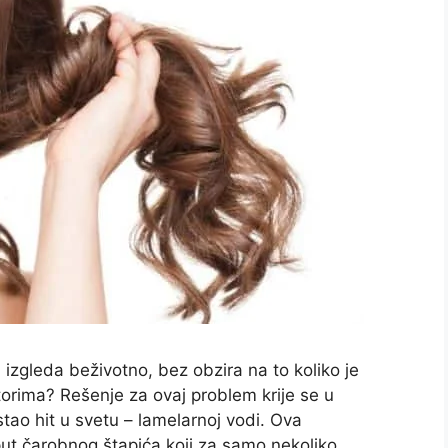
 izgleda beživotno, bez obzira na to koliko je
orima? Rešenje za ovaj problem krije se u
tao hit u svetu – lamelarnoj vodi. Ova
put čarobnog štapića koji za samo nekoliko