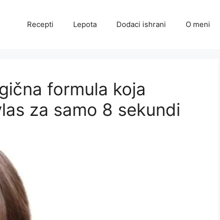
Recepti
Lepota
Dodaci ishrani
O meni
ična formula koja
vlas za samo 8 sekundi