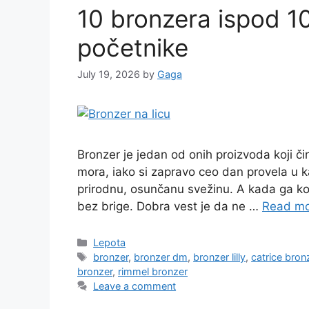
10 bronzera ispod 1
početnike
July 19, 2026
by
Gaga
Bronzer je jedan od onih proizvoda koji či
mora, iako si zapravo ceo dan provela u ka
prirodnu, osunčanu svežinu. A kada ga ko
bez brige. Dobra vest je da ne …
Read m
Categories
Lepota
Tags
bronzer
,
bronzer dm
,
bronzer lilly
,
catrice bron
bronzer
,
rimmel bronzer
Leave a comment