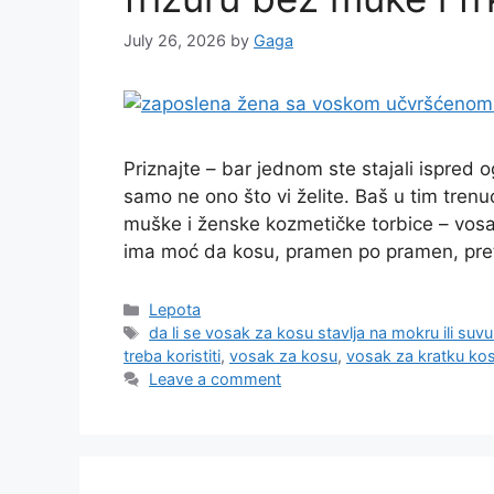
July 26, 2026
by
Gaga
Priznajte – bar jednom ste stajali ispred o
samo ne ono što vi želite. Baš u tim tren
muške i ženske kozmetičke torbice – vosa
ima moć da kosu, pramen po pramen, pre
Categories
Lepota
Tags
da li se vosak za kosu stavlja na mokru ili suv
treba koristiti
,
vosak za kosu
,
vosak za kratku ko
Leave a comment