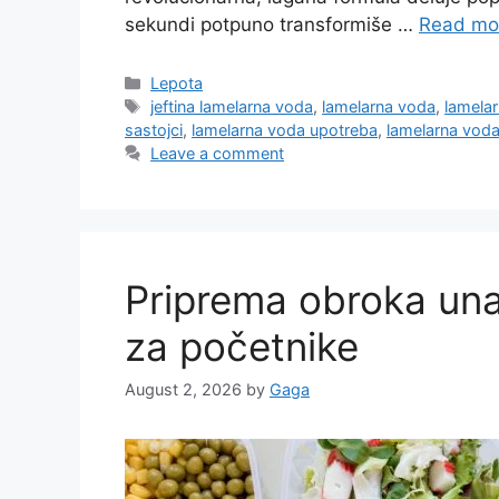
sekundi potpuno transformiše …
Read mo
Categories
Lepota
Tags
jeftina lamelarna voda
,
lamelarna voda
,
lamelar
sastojci
,
lamelarna voda upotreba
,
lamelarna voda
Leave a comment
Priprema obroka un
za početnike
August 2, 2026
by
Gaga