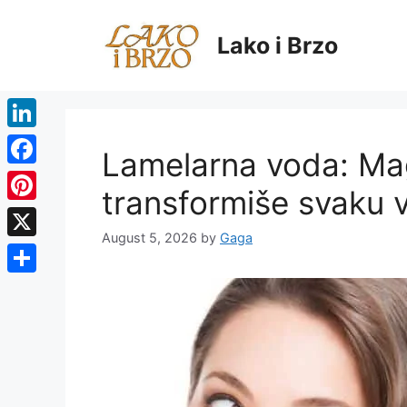
Skip
to
Lako i Brzo
content
LinkedIn
Lamelarna voda: Mag
Facebook
transformiše svaku 
Pinterest
August 5, 2026
by
Gaga
X
Share