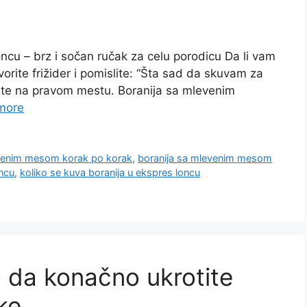
cu – brz i sočan ručak za celu porodicu Da li vam
orite frižider i pomislite: “Šta sad da skuvam za
ste na pravom mestu. Boranija sa mlevenim
more
evenim mesom korak po korak
,
boranija sa mlevenim mesom
ncu
,
koliko se kuva boranija u ekspres loncu
 da konačno ukrotite
ke