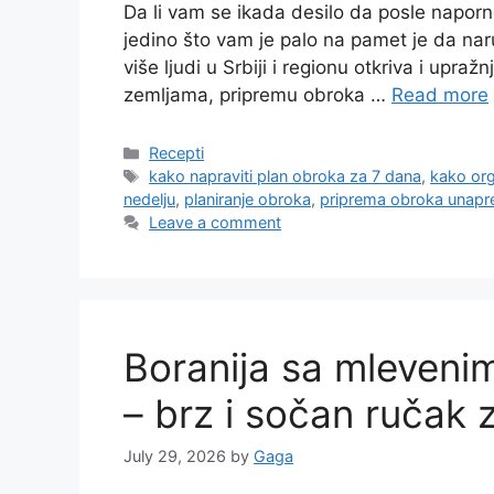
Da li vam se ikada desilo da posle naporn
jedino što vam je palo na pamet je da nar
više ljudi u Srbiji i regionu otkriva i upr
zemljama, pripremu obroka …
Read more
Categories
Recepti
Tags
kako napraviti plan obroka za 7 dana
,
kako org
nedelju
,
planiranje obroka
,
priprema obroka unapr
Leave a comment
Boranija sa mleveni
– brz i sočan ručak 
July 29, 2026
by
Gaga