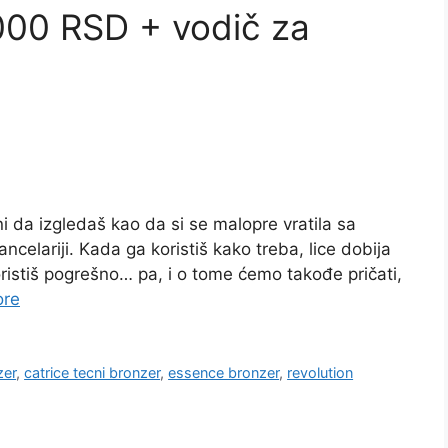
000 RSD + vodič za
ni da izgledaš kao da si se malopre vratila sa
ncelariji. Kada ga koristiš kako treba, lice dobija
ristiš pogrešno… pa, i o tome ćemo takođe pričati,
ore
zer
,
catrice tecni bronzer
,
essence bronzer
,
revolution