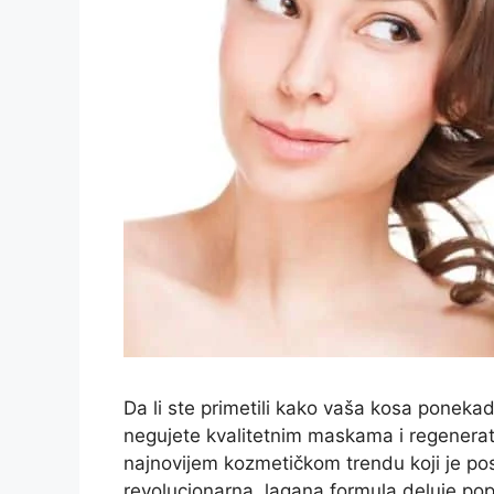
Da li ste primetili kako vaša kosa ponekad
negujete kvalitetnim maskama i regenerat
najnovijem kozmetičkom trendu koji je pos
revolucionarna, lagana formula deluje po