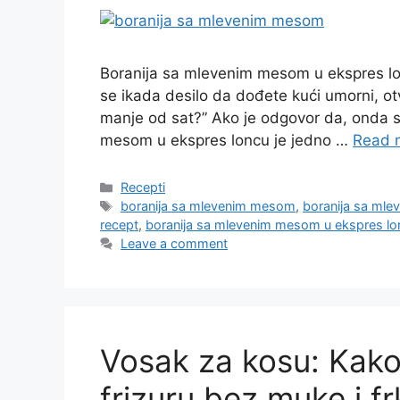
Boranija sa mlevenim mesom u ekspres lon
se ikada desilo da dođete kući umorni, otv
manje od sat?” Ako je odgovor da, onda 
mesom u ekspres loncu je jedno …
Read 
Categories
Recepti
Tags
boranija sa mlevenim mesom
,
boranija sa ml
recept
,
boranija sa mlevenim mesom u ekspres lo
Leave a comment
Vosak za kosu: Kako
frizuru bez muke i fr