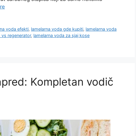
re
na voda efekti
,
lamelarna voda gde kupiti
,
lamelarna voda
 vs regenerator
,
lamelarna voda za sjaj kose
apred: Kompletan vodič