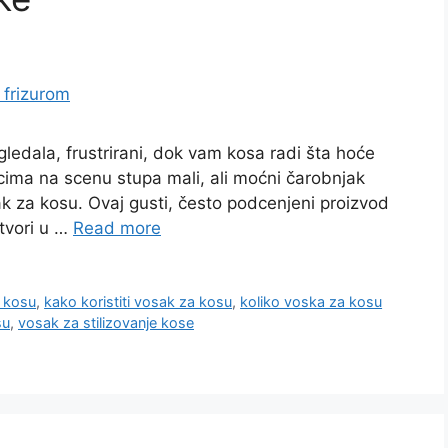
gledala, frustrirani, dok vam kosa radi šta hoće
ucima na scenu stupa mali, ali moćni čarobnjak
k za kosu. Ovaj gusti, često podcenjeni proizvod
tvori u …
Read more
u kosu
,
kako koristiti vosak za kosu
,
koliko voska za kosu
su
,
vosak za stilizovanje kose