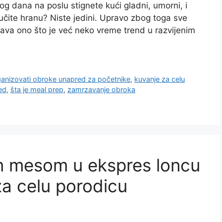
og dana na poslu stignete kući gladni, umorni, i
učite hranu? Niste jedini. Upravo zbog toga sve
ažnjava ono što je već neko vreme trend u razvijenim
anizovati obroke unapred za početnike
,
kuvanje za celu
ed
,
šta je meal prep
,
zamrzavanje obroka
m mesom u ekspres loncu
za celu porodicu