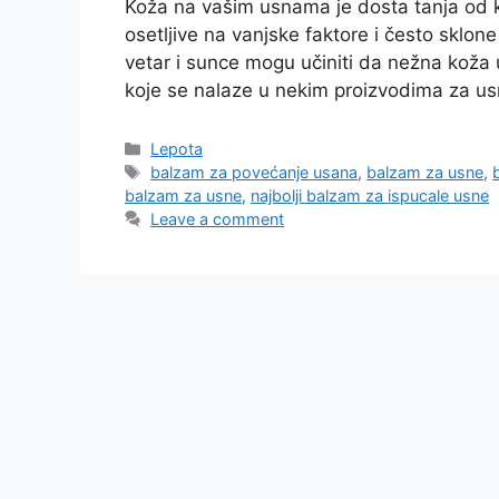
Koža na vašim usnama je dosta tanja od 
osetljive na vanjske faktore i često sklon
vetar i sunce mogu učiniti da nežna koža 
koje se nalaze u nekim proizvodima za 
Categories
Lepota
Tags
balzam za povećanje usana
,
balzam za usne
,
balzam za usne
,
najbolji balzam za ispucale usne
Leave a comment