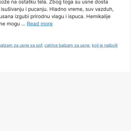
kože na ostatku tela. Zbog toga su usne dosta
e isušivanju i pucanju. Hladno vreme, suv vazduh,
usana izgubi prirodnu vlagu i ispuca. Hemikalije
usne mogu …
Read more
balzam za usne sa spf
,
catrice balzam za usne
,
koji je najbolji