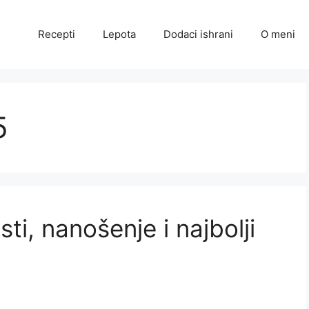
Recepti
Lepota
Dodaci ishrani
O meni
5
ti, nanošenje i najbolji