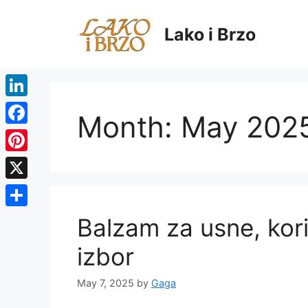
Skip
to
Lako i Brzo
content
LinkedIn
Month:
May 202
Facebook
Pinterest
X
Share
Balzam za usne, koris
izbor
May 7, 2025
by
Gaga