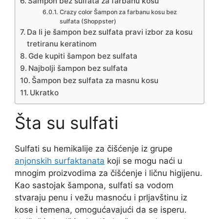
Šampon bez sulfata za farbanu kosu
Crazy color Šampon za farbanu kosu bez
sulfata (Shoppster)
Da li je šampon bez sulfata pravi izbor za kosu
tretiranu keratinom
Gde kupiti šampon bez sulfata
Najbolji šampon bez sulfata
Šampon bez sulfata za masnu kosu
Ukratko
Šta su sulfati
Sulfati su hemikalije za čišćenje iz grupe
anjonskih surfaktanata
koji se mogu naći u
mnogim proizvodima za čišćenje i ličnu higijenu.
Kao sastojak šampona, sulfati sa vodom
stvaraju penu i vežu masnoću i prljavštinu iz
kose i temena, omogućavajući da se isperu.