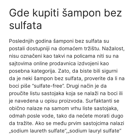
Gde kupiti šampon bez
sulfata
Poslednjih godina šamponi bez sulfata su
postali dostupniji na domaćem tržištu. Nažalost,
nisu označeni kao takvi na policama niti su na
sajtovima online prodavnica izdvojeni kao
posebna kategorija. Zato, da biste bili sigurni
da je neki šampon bez sulfata, proverite da li na
boci piše “sulfate-free”. Drugi način je da
proučite listu sastojaka koja se nalaži na boci ili
je navedena u opisu proizvoda. Surfaktanti se
obično nalaze na samom vrhu liste sastojaka,
odmah posle vode, tako da nećete morati dugo
da tražite. Ako se među prvim sastojcima nalazi
„sodium laureth sulfate“,„sodium lauryl sulfate“