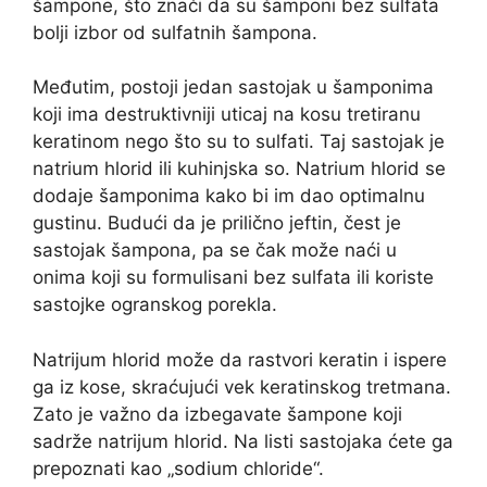
šampone, što znači da su šamponi bez sulfata
bolji izbor od sulfatnih šampona.
Međutim, postoji jedan sastojak u šamponima
koji ima destruktivniji uticaj na kosu tretiranu
keratinom nego što su to sulfati. Taj sastojak je
natrium hlorid ili kuhinjska so. Natrium hlorid se
dodaje šamponima kako bi im dao optimalnu
gustinu. Budući da je prilično jeftin, čest je
sastojak šampona, pa se čak može naći u
onima koji su formulisani bez sulfata ili koriste
sastojke ogranskog porekla.
Natrijum hlorid može da rastvori keratin i ispere
ga iz kose, skraćujući vek keratinskog tretmana.
Zato je važno da izbegavate šampone koji
sadrže natrijum hlorid. Na listi sastojaka ćete ga
prepoznati kao „sodium chloride“.