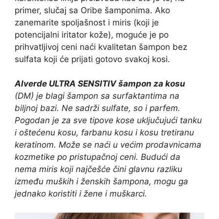
primer, slučaj sa Oribe šamponima. Ako
zanemarite spoljašnost i miris (koji je
potencijalni iritator kože), moguće je po
prihvatljivoj ceni naći kvalitetan šampon bez
sulfata koji će prijati gotovo svakoj kosi.
Alverde ULTRA SENSITIV šampon za kosu
(DM)
je blagi šampon sa surfaktantima na
biljnoj bazi. Ne sadrži sulfate, so i parfem.
Pogodan je za sve tipove kose uključujući tanku
i oštećenu kosu, farbanu kosu i kosu tretiranu
keratinom. Može se naći u većim prodavnicama
kozmetike po pristupačnoj ceni. Budući da
nema miris koji najčešće čini glavnu razliku
između muških i ženskih šampona, mogu ga
jednako koristiti i žene i muškarci.