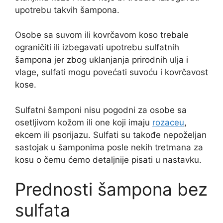
upotrebu takvih šampona.
Osobe sa suvom ili kovrčavom koso trebale
ograničiti ili izbegavati upotrebu sulfatnih
šampona jer zbog uklanjanja prirodnih ulja i
vlage, sulfati mogu povećati suvoću i kovrčavost
kose.
Sulfatni šamponi nisu pogodni za osobe sa
osetljivom kožom ili one koji imaju
rozaceu
,
ekcem ili psorijazu. Sulfati su takođe nepoželjan
sastojak u šamponima posle nekih tretmana za
kosu o čemu ćemo detaljnije pisati u nastavku.
Prednosti šampona bez
sulfata