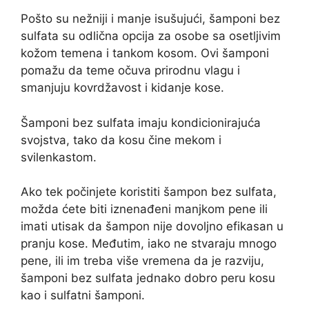
Pošto su nežniji i manje isušujući, šamponi bez
sulfata su odlična opcija za osobe sa osetljivim
kožom temena i tankom kosom. Ovi šamponi
pomažu da teme očuva prirodnu vlagu i
smanjuju kovrdžavost i kidanje kose.
Šamponi bez sulfata imaju kondicionirajuća
svojstva, tako da kosu čine mekom i
svilenkastom.
Ako tek počinjete koristiti šampon bez sulfata,
možda ćete biti iznenađeni manjkom pene ili
imati utisak da šampon nije dovoljno efikasan u
pranju kose. Međutim, iako ne stvaraju mnogo
pene, ili im treba više vremena da je razviju,
šamponi bez sulfata jednako dobro peru kosu
kao i sulfatni šamponi.