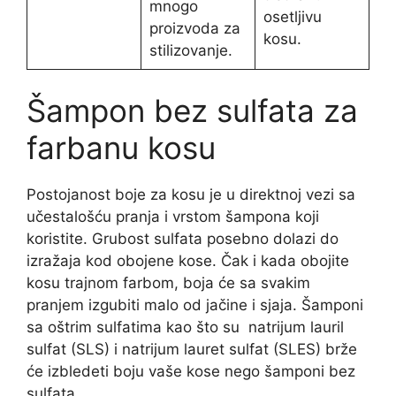
mnogo
osetljivu
proizvoda za
kosu.
stilizovanje.
Šampon bez sulfata za
farbanu kosu
Postojanost boje za kosu je u direktnoj vezi sa
učestalošću pranja i vrstom šampona koji
koristite. Grubost sulfata posebno dolazi do
izražaja kod obojene kose. Čak i kada obojite
kosu trajnom farbom, boja će sa svakim
pranjem izgubiti malo od jačine i sjaja. Šamponi
sa oštrim sulfatima kao što su natrijum lauril
sulfat (SLS) i natrijum lauret sulfat (SLES) brže
će izbledeti boju vaše kose nego šamponi bez
sulfata.