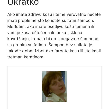
Ukratko
Ako imate zdravu kosu i teme verovatno nećete
imati probleme što koristite sulfatni šampon.
Međutim, ako imate osetljivu kožu temena ili
vam je kosa oštećena ili tanka i sklona
kovrdžanju, trebalo bi da izbegavate šampone
sa grubim sulfatima. Šampon bez sulfata je
takođe dobar izbor ako farbate kosu ili ste imali
tretman keratinom.