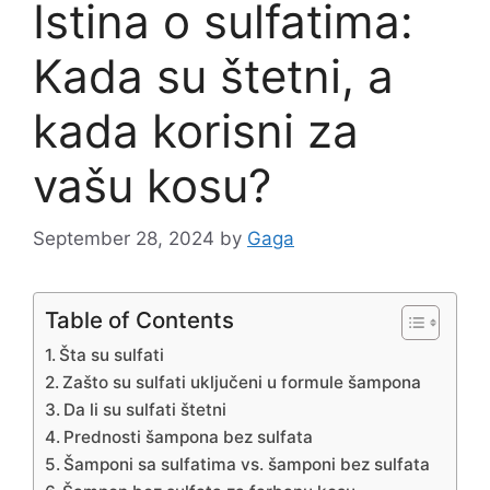
Istina o sulfatima:
Kada su štetni, a
kada korisni za
vašu kosu?
September 28, 2024
by
Gaga
Table of Contents
Šta su sulfati
Zašto su sulfati uključeni u formule šampona
Da li su sulfati štetni
Prednosti šampona bez sulfata
Šamponi sa sulfatima vs. šamponi bez sulfata