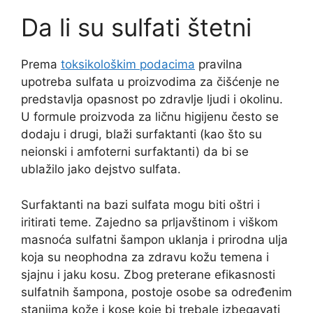
Da li su sulfati štetni
Prema
toksikološkim podacima
pravilna
upotreba sulfata u proizvodima za čišćenje ne
predstavlja opasnost po zdravlje ljudi i okolinu.
U formule proizvoda za ličnu higijenu često se
dodaju i drugi, blaži surfaktanti (kao što su
neionski i amfoterni surfaktanti) da bi se
ublažilo jako dejstvo sulfata.
Surfaktanti na bazi sulfata mogu biti oštri i
iritirati teme. Zajedno sa prljavštinom i viškom
masnoća sulfatni šampon uklanja i prirodna ulja
koja su neophodna za zdravu kožu temena i
sjajnu i jaku kosu. Zbog preterane efikasnosti
sulfatnih šampona, postoje osobe sa određenim
stanjima kože i kose koje bi trebale izbegavati