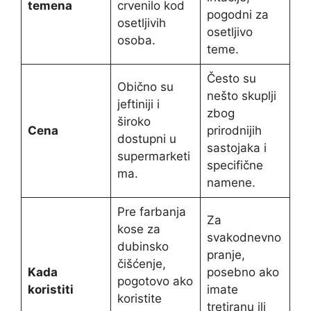
temena
crvenilo kod
pogodni za
osetljivih
osetljivo
osoba.
teme.
Često su
Obično su
nešto skuplji
jeftiniji i
zbog
široko
Cena
prirodnijih
dostupni u
sastojaka i
supermarketi
specifične
ma.
namene.
Pre farbanja
Za
kose za
svakodnevno
dubinsko
pranje,
čišćenje,
Kada
posebno ako
pogotovo ako
koristiti
imate
koristite
tretiranu ili