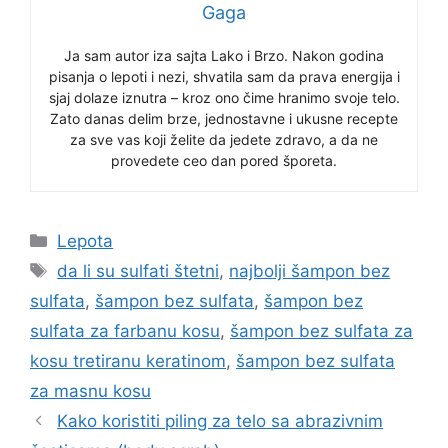
Gaga
Ja sam autor iza sajta Lako i Brzo. Nakon godina
pisanja o lepoti i nezi, shvatila sam da prava energija i
sjaj dolaze iznutra – kroz ono čime hranimo svoje telo.
Zato danas delim brze, jednostavne i ukusne recepte
za sve vas koji želite da jedete zdravo, a da ne
provedete ceo dan pored šporeta.
Categories
Lepota
Tags
da li su sulfati štetni
,
najbolji šampon bez
sulfata
,
šampon bez sulfata
,
šampon bez
sulfata za farbanu kosu
,
šampon bez sulfata za
kosu tretiranu keratinom
,
šampon bez sulfata
za masnu kosu
Kako koristiti piling za telo sa abrazivnim