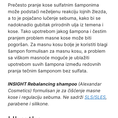
Prečesto pranje kose sulfatnim šamponima
može podstaći neželjenu reakciju lojnih žlezda,
a to je pojačano lučenje sebuma, kako bi se
nadoknadio gubitak prirodnih ulja iz temena i
kose. Tako upotrebom jakog šampona i čestim
pranjem problem masne kose može biti
pogoršan. Za masnu kosu bolje je koristiti blagi
šampon formulisan za masnu kosu, a problem
sa viškom masnoće moguće je ublažiti
upotrebom suvih šampona između redovnih
pranja tečnim šamponom bez sulfata.
INSIGHT Rebalancing shampoo
(Alexandar
Cosmetics) formulisan je za čišćenje masne
kose i regulaciju sebuma. Ne sadrži
SLS/SLES
,
parabene i silikone.