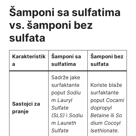
Šamponi sa sulfatima
vs. šamponi bez
sulfata
Karakteristik
Šamponi sa
Šamponi bez
a
sulfatima
sulfata
Sadrže jake
surfaktante
Koriste blaže
poput
Sodiu
surfaktante
m Lauryl
poput
Cocami
Sastojci za
Sulfate
dopropyl
pranje
(SLS)
i
Sodiu
Betaine
ili
So
m Laureth
dium Cocoyl
Sulfate
Isethionate
.