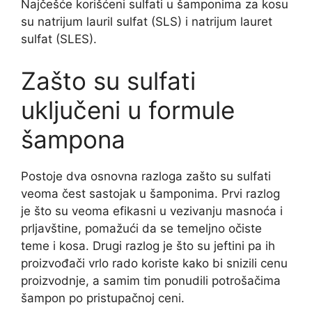
Najčešće korišćeni sulfati u šamponima za kosu
su natrijum lauril sulfat (SLS) i natrijum lauret
sulfat (SLES).
Zašto su sulfati
uključeni u formule
šampona
Postoje dva osnovna razloga zašto su sulfati
veoma čest sastojak u šamponima. Prvi razlog
je što su veoma efikasni u vezivanju masnoća i
prljavštine, pomažući da se temeljno očiste
teme i kosa. Drugi razlog je što su jeftini pa ih
proizvođači vrlo rado koriste kako bi snizili cenu
proizvodnje, a samim tim ponudili potrošačima
šampon po pristupačnoj ceni.