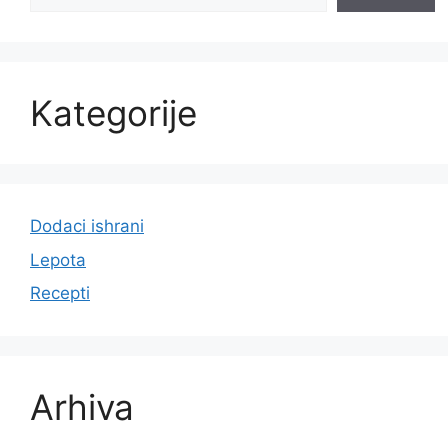
a
t
i
v
Kategorije
e
:
Dodaci ishrani
Lepota
Recepti
Arhiva