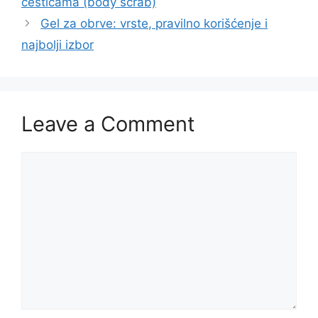
česticama (body scrab)
Gel za obrve: vrste, pravilno korišćenje i
najbolji izbor
Leave a Comment
Comment