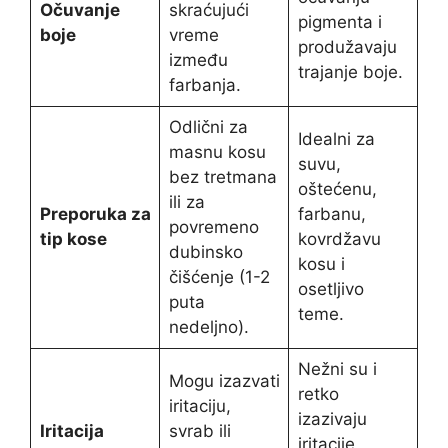
Očuvanje
skraćujući
pigmenta i
boje
vreme
produžavaju
između
trajanje boje.
farbanja.
Odlični za
Idealni za
masnu kosu
suvu,
bez tretmana
oštećenu,
ili za
Preporuka za
farbanu,
povremeno
tip kose
kovrdžavu
dubinsko
kosu i
čišćenje (1-2
osetljivo
puta
teme.
nedeljno).
Nežni su i
Mogu izazvati
retko
iritaciju,
izazivaju
Iritacija
svrab ili
iritacije,