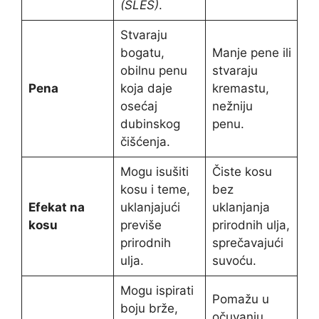
(SLES)
.
Stvaraju
bogatu,
Manje pene ili
obilnu penu
stvaraju
Pena
koja daje
kremastu,
osećaj
nežniju
dubinskog
penu.
čišćenja.
Mogu isušiti
Čiste kosu
kosu i teme,
bez
Efekat na
uklanjajući
uklanjanja
kosu
previše
prirodnih ulja,
prirodnih
sprečavajući
ulja.
suvoću.
Mogu ispirati
Pomažu u
boju brže,
očuvanju