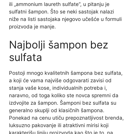
ili „ammonium laureth sulfate“, u pitanju je
sulfatni šampon. Što se neki sastojak nalazi
niže na listi sastojaka njegovo učešće u formuli
proizvoda je manje.
Najbolji šampon bez
sulfata
Postoji mnogo kvalitetnih šampona bez sulfata,
a koji će vama najviše odgovarati zavisi od
stanja vaše kose, individualnih potreba i,
naravno, od toga koliko ste novca spremni da
izdvojite za šampon. Šamponi bez sulfata su
generalno skuplji od klasičnih šampona.
Ponekad na cenu utiču prepoznatljivost brenda,
luksuzno pakovanje ili atraktivni mirisi koji
karakterišu liniju proizvoda kao što je to, na