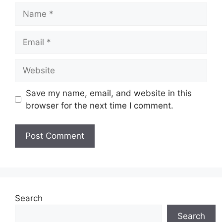
Name
Email
Website
Save my name, email, and website in this
browser for the next time I comment.
A
l
t
e
Search
r
Search
n