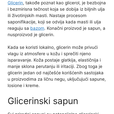
Glicerin
, takođe poznat kao glicerol, je bezbojna
i bezmirisna tečnost koja se dobija iz biljnih ulja
ili životinjskih masti. Nastaje procesom
saponifikacije, koji se odvija kada masti ili ulja
reaguju sa
bazom
. Konačni proizvod je sapun, a
nusproizvod je glicerin.
Kada se koristi lokalno, glicerin može privući
vlagu iz atmosfere u kožu i sprečiti njeno
isparavanje. Koža postaje glatkija, elastičnija i
manje sklona perutanju ili iritaciji. Zbog toga je
glicerin jedan od najčešće korišćenih sastojaka
u proizvodima za ličnu negu, uključujući sapune,
losione i kreme.
Glicerinski sapun