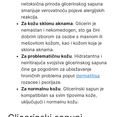
netoksična priroda glicerinskog sapuna
smanjuje verovatnoću pojave alergijskih
reakcija.
Za kožu sklonu aknama
. Glicerin je
nemastan i nekomedogen, sto ga čini
dobrim izborom za osobe s masnom ili
mešovitom kožom, kao i kožom koja je
sklona aknama.
Za problematičnu kožu
. Hidratantna i
neiritirajuća svojstva glicerinskog sapuna
čine ga pogodnim za ublažavanje
hroničnih problema poput
dermatitisa
rozacee i psorijaze.
Za normalnu kožu
. Glicerinski sapun je
kompatibilan sa svim tipovima kože,
uključujući i normalnu kožu.