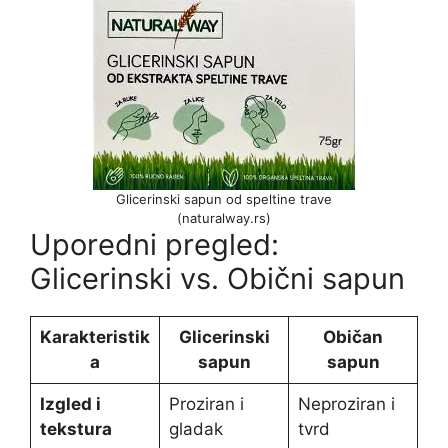
Glicerinski sapun od speltine trave
(naturalway.rs)
Uporedni pregled:
Glicerinski vs. Obični sapun
Karakteristik
Glicerinski
Običan
a
sapun
sapun
Izgled i
Proziran i
Neproziran i
tekstura
gladak
tvrd