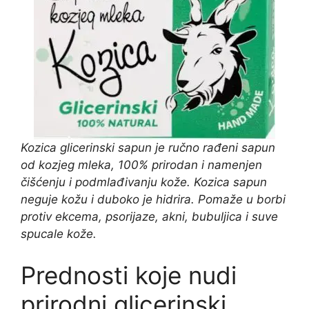
Kozica glicerinski sapun je ručno rađeni sapun
od kozjeg mleka, 100% prirodan i namenjen
čišćenju i podmlađivanju kože. Kozica sapun
neguje kožu i duboko je hidrira. Pomaže u borbi
protiv ekcema, psorijaze, akni, bubuljica i suve
spucale kože.
Prednosti koje nudi
prirodni glicerinski