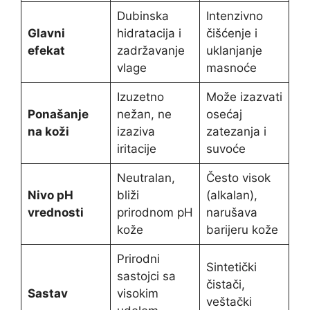
Dubinska
Intenzivno
Glavni
hidratacija i
čišćenje i
efekat
zadržavanje
uklanjanje
vlage
masnoće
Izuzetno
Može izazvati
Ponašanje
nežan, ne
osećaj
na koži
izaziva
zatezanja i
iritacije
suvoće
Neutralan,
Često visok
Nivo pH
bliži
(alkalan),
vrednosti
prirodnom pH
narušava
kože
barijeru kože
Prirodni
Sintetički
sastojci sa
čistači,
Sastav
visokim
veštački