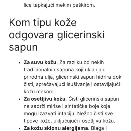
lice tapkajući mekim peškirom.
Kom tipu kože
odgovara glicerinski
sapun
Za suvu kožu
. Za razliku od nekih
tradicionalnih sapuna koji uklanjaju
prirodna ulja, glicerinski sapun hidrira dok
čisti, sprečavajući isušivanje i ostavljajući
kožu mekom.
Za osetljivu kožu
. Čisti glicerinski sapun
ne sadrži mirise i sintetičke boje koje
mogu izazvati iritaciju. Nežno čisti sve
tipove kože, uključujući i osetljivu kožu.
Za kožu sklonu alergijama
. Blaga i