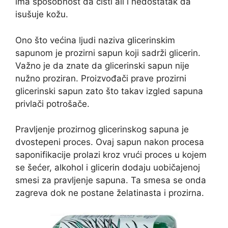
ima sposobnost da čisti ali i nedostatak da
isušuje kožu.
Ono što većina ljudi naziva glicerinskim
sapunom je prozirni sapun koji sadrži glicerin.
Važno je da znate da glicerinski sapun nije
nužno proziran. Proizvođači prave prozirni
glicerinski sapun zato što takav izgled sapuna
privlači potrošače.
Pravljenje prozirnog glicerinskog sapuna je
dvostepeni proces. Ovaj sapun nakon procesa
saponifikacije prolazi kroz vrući proces u kojem
se šećer, alkohol i glicerin dodaju uobičajenoj
smesi za pravljenje sapuna. Ta smesa se onda
zagreva dok ne postane želatinasta i prozirna.