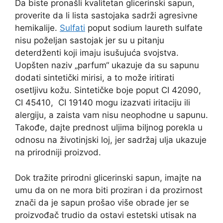
Da biste pronašli kvalitetan glicerinski sapun,
proverite da li lista sastojaka sadrži agresivne
hemikalije.
Sulfati
poput sodium laureth sulfate
nisu poželjan sastojak jer su u pitanju
deterdženti koji imaju isušujuća svojstva.
Uopšten naziv „parfum“ ukazuje da su sapunu
dodati sintetički mirisi, a to može iritirati
osetljivu kožu. Sintetičke boje poput CI 42090,
CI 45410, CI 19140 mogu izazvati iritaciju ili
alergiju, a zaista vam nisu neophodne u sapunu.
Takođe, dajte prednost uljima biljnog porekla u
odnosu na životinjski loj, jer sadržaj ulja ukazuje
na prirodniji proizvod.
Dok tražite prirodni glicerinski sapun, imajte na
umu da on ne mora biti proziran i da prozirnost
znači da je sapun prošao više obrade jer se
proizvođač trudio da ostavi estetski utisak na