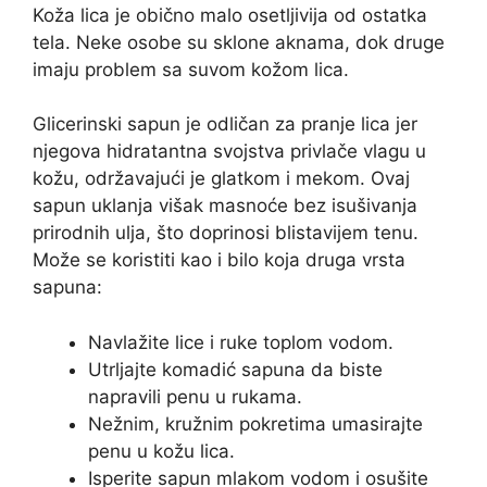
Koža lica je obično malo osetljivija od ostatka
tela. Neke osobe su sklone aknama, dok druge
imaju problem sa suvom kožom lica.
Glicerinski sapun je odličan za pranje lica jer
njegova hidratantna svojstva privlače vlagu u
kožu, održavajući je glatkom i mekom. Ovaj
sapun uklanja višak masnoće bez isušivanja
prirodnih ulja, što doprinosi blistavijem tenu.
Može se koristiti kao i bilo koja druga vrsta
sapuna:
Navlažite lice i ruke toplom vodom.
Utrljajte komadić sapuna da biste
napravili penu u rukama.
Nežnim, kružnim pokretima umasirajte
penu u kožu lica.
Isperite sapun mlakom vodom i osušite