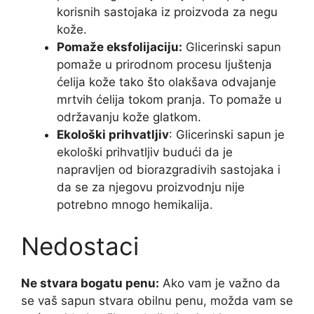
korisnih sastojaka iz proizvoda za negu
kože.
Pomaže eksfolijaciju:
Glicerinski sapun
pomaže u prirodnom procesu ljuštenja
ćelija kože tako što olakšava odvajanje
mrtvih ćelija tokom pranja. To pomaže u
održavanju kože glatkom.
Ekološki prihvatljiv
: Glicerinski sapun je
ekološki prihvatljiv budući da je
napravljen od biorazgradivih sastojaka i
da se za njegovu proizvodnju nije
potrebno mnogo hemikalija.
Nedostaci
Ne stvara bogatu penu:
Ako vam je važno da
se vaš sapun stvara obilnu penu, možda vam se