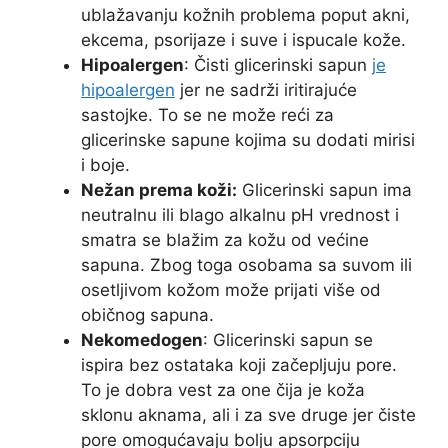
ublažavanju kožnih problema poput akni,
ekcema, psorijaze i suve i ispucale kože.
Hipoalergen
: Čisti glicerinski sapun
je
hipoalergen
jer ne sadrži iritirajuće
sastojke. To se ne može reći za
glicerinske sapune kojima su dodati mirisi
i boje.
Nežan prema koži:
Glicerinski sapun ima
neutralnu ili blago alkalnu pH vrednost i
smatra se blažim za kožu od većine
sapuna. Zbog toga osobama sa suvom ili
osetljivom kožom može prijati više od
običnog sapuna.
Nekomedogen
: Glicerinski sapun se
ispira bez ostataka koji začepljuju pore.
To je dobra vest za one čija je koža
sklonu aknama, ali i za sve druge jer čiste
pore omogućavaju bolju apsorpciju