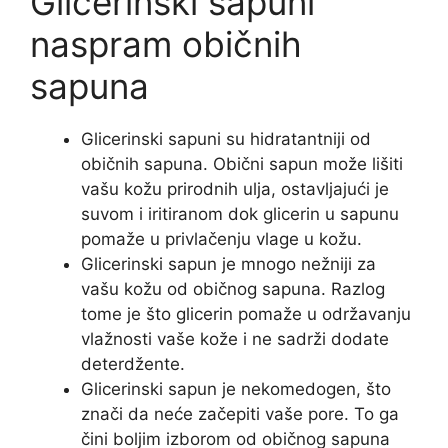
Glicerinski sapuni
naspram običnih
sapuna
Glicerinski sapuni su hidratantniji od
običnih sapuna. Obični sapun može lišiti
vašu kožu prirodnih ulja, ostavljajući je
suvom i iritiranom dok glicerin u sapunu
pomaže u privlačenju vlage u kožu.
Glicerinski sapun je mnogo nežniji za
vašu kožu od običnog sapuna. Razlog
tome je što glicerin pomaže u održavanju
vlažnosti vaše kože i ne sadrži dodate
deterdžente.
Glicerinski sapun je nekomedogen, što
znači da neće začepiti vaše pore. To ga
čini boljim izborom od običnog sapuna