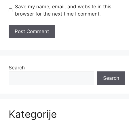
Save my name, email, and website in this
browser for the next time I comment.
A
l
t
e
Search
r
Search
n
a
t
i
v
Kategorije
e
: