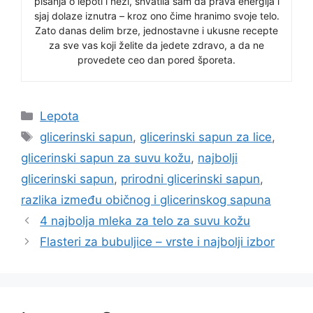
pisanja o lepoti i nezi, shvatila sam da prava energija i
sjaj dolaze iznutra – kroz ono čime hranimo svoje telo.
Zato danas delim brze, jednostavne i ukusne recepte
za sve vas koji želite da jedete zdravo, a da ne
provedete ceo dan pored šporeta.
Categories
Lepota
Tags
glicerinski sapun
,
glicerinski sapun za lice
,
glicerinski sapun za suvu kožu
,
najbolji
glicerinski sapun
,
prirodni glicerinski sapun
,
razlika između običnog i glicerinskog sapuna
4 najbolja mleka za telo za suvu kožu
Flasteri za bubuljice – vrste i najbolji izbor