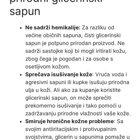
sapun
Ne sadrži hemikalije:
Za razliku od
većine običnih sapuna, čisti glicerinski
sapun je potpuno prirodan proizvod. Ne
sadrži sastojke koji bi mogli iritirati kožu,
zbog čega je pogodan i za osobe s
osetljivom kožom.
Sprečava isušivanje kože
: Vruća voda i
agresivni sapuni ili kupke isušuju prirodna
ulja u koži. Ali ako za kupanje koristite
glicerinski sapun, on može sprečiti
prekomerno isušivanje i tako pomoći u
zadržavanju prirodne vlažnosti vaše kože.
Smiruje hronične kožne probleme
: Sa
svojim antiiritacijskim i protivupalnim
svojstvima, glicerin u sapunima pomaže u