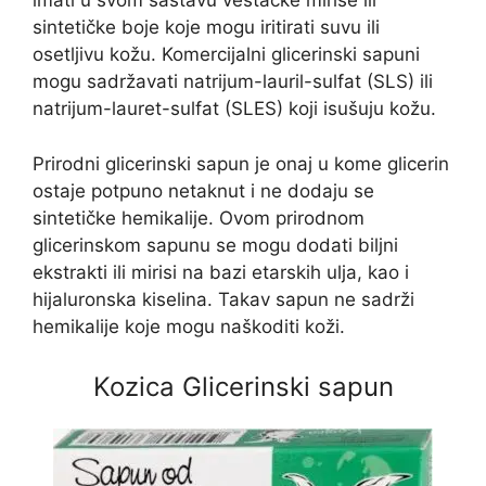
imati u svom sastavu veštačke mirise ili
sintetičke boje koje mogu iritirati suvu ili
osetljivu kožu. Komercijalni glicerinski sapuni
mogu sadržavati natrijum-lauril-sulfat (SLS) ili
natrijum-lauret-sulfat (SLES) koji isušuju kožu.
Prirodni glicerinski sapun je onaj u kome glicerin
ostaje potpuno netaknut i ne dodaju se
sintetičke hemikalije. Ovom prirodnom
glicerinskom sapunu se mogu dodati biljni
ekstrakti ili mirisi na bazi etarskih ulja, kao i
hijaluronska kiselina. Takav sapun ne sadrži
hemikalije koje mogu naškoditi koži.
Kozica Glicerinski sapun