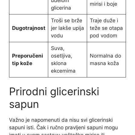
udelom
mirisi i boje
glicerina
Troši se brže
Traje duže i
Dugotrajnost
jer lakše upija
teže se otapa
vodu
pod vodom
Suva,
Preporučeni
osetljiva,
Normalna do
tip kože
sklona
masna koža
ekcemima
Prirodni glicerinski
sapun
Važno je napomenuti da nisu svi glicerinski
sapuni isti. Čak i ručno pravljeni sapuni mogu