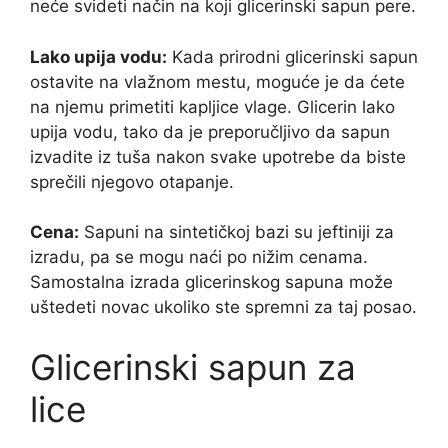
neće svideti način na koji glicerinski sapun pere.
Lako upija vodu:
Kada prirodni glicerinski sapun
ostavite na vlažnom mestu, moguće je da ćete
na njemu primetiti kapljice vlage. Glicerin lako
upija vodu, tako da je preporučljivo da sapun
izvadite iz tuša nakon svake upotrebe da biste
sprečili njegovo otapanje.
Cena:
Sapuni na sintetičkoj bazi su jeftiniji za
izradu, pa se mogu naći po nižim cenama.
Samostalna izrada glicerinskog sapuna može
uštedeti novac ukoliko ste spremni za taj posao.
Glicerinski sapun za
lice