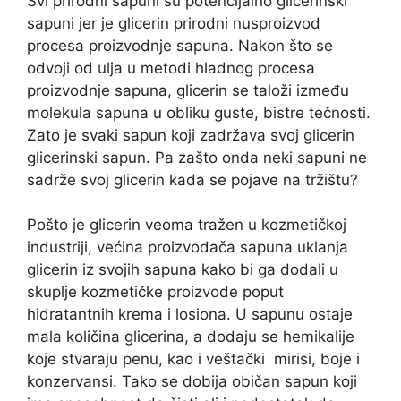
Svi prirodni sapuni su potencijalno glicerinski
sapuni jer je glicerin prirodni nusproizvod
procesa proizvodnje sapuna. Nakon što se
odvoji od ulja u metodi hladnog procesa
proizvodnje sapuna, glicerin se taloži između
molekula sapuna u obliku guste, bistre tečnosti.
Zato je svaki sapun koji zadržava svoj glicerin
glicerinski sapun. Pa zašto onda neki sapuni ne
sadrže svoj glicerin kada se pojave na tržištu?
Pošto je glicerin veoma tražen u kozmetičkoj
industriji, većina proizvođača sapuna uklanja
glicerin iz svojih sapuna kako bi ga dodali u
skuplje kozmetičke proizvode poput
hidratantnih krema i losiona. U sapunu ostaje
mala količina glicerina, a dodaju se hemikalije
koje stvaraju penu, kao i veštački mirisi, boje i
konzervansi. Tako se dobija običan sapun koji